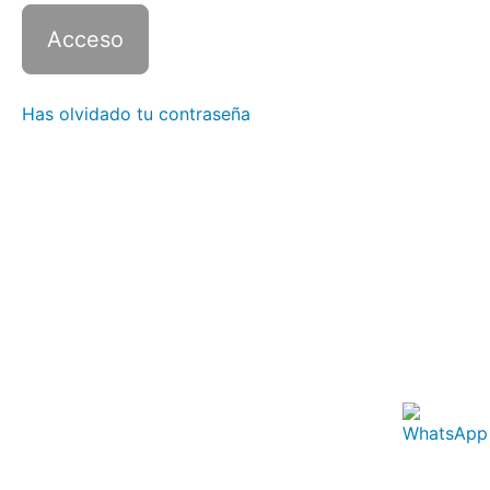
4 con
Zoom -
Clase
8
Italiano
Has olvidado tu contraseña
4 con
Zoom -
Clase
9
Italiano
4 con
Zoom -
Clase
10
Italiano
4 con
Zoom -
Clase
11