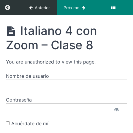
Clase
Regresar a curso: Italiano 4 con Zoom + Vide
Anterior
Próximo
4
Italiano
Italiano 4
Italiano 4 con
4 con
con Zoom +
Zoom -
Videoclases
Clase
Zoom – Clase 8
5
Italiano
You are unauthorized to view this page.
4 con
Zoom -
Clase
Nombre de usuario
6
Italiano
4 con
Contraseña
Zoom -
Clase
7
Acuérdate de mí
Italiano