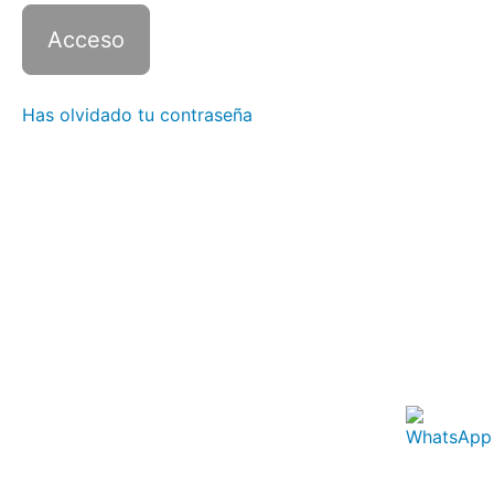
Italiano
4 con
Zoom -
Clase
12
Has olvidado tu contraseña
Italiano
4 con
Zoom -
Clase
13
Italiano
4 con
Zoom -
Clase
14
Italiano
4 con
Zoom -
Clase
15