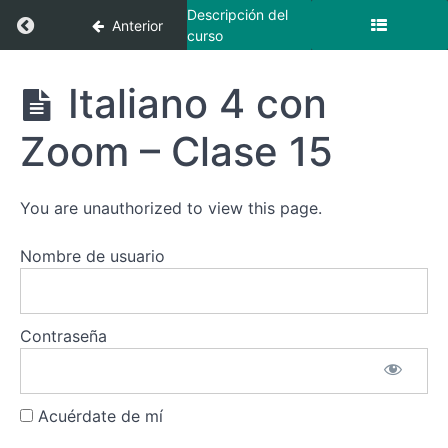
4 con
Descripción del
Regresar a curso: Italiano 4 con Zoom + Vide
Anterior
Zoom -
curso
Clase
8
Italiano 4
Italiano 4 con
con Zoom +
Italiano
Videoclases
4 con
Zoom – Clase 15
Zoom -
Clase
9
You are unauthorized to view this page.
Italiano
4 con
Nombre de usuario
Zoom -
Clase
10
Contraseña
Italiano
4 con
Zoom -
Clase
11
Acuérdate de mí