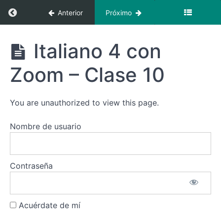
Clase
Regresar a curso: Italiano 4 con Zoom + Vide
Anterior
Próximo
6
Italiano
Italiano 4
Italiano 4 con
4 con
con Zoom +
Zoom -
Videoclases
Clase
Zoom – Clase 10
7
Italiano
You are unauthorized to view this page.
4 con
Zoom -
Clase
Nombre de usuario
8
Italiano
4 con
Contraseña
Zoom -
Clase
9
Acuérdate de mí
Italiano