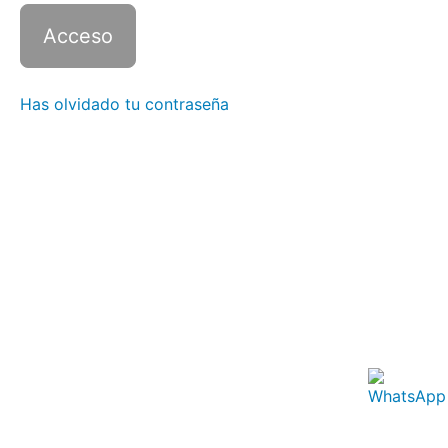
4 con
Zoom -
Clase
10
Italiano
Has olvidado tu contraseña
4 con
Zoom -
Clase
11
Italiano
4 con
Zoom -
Clase
12
Italiano
4 con
Zoom -
Clase
13