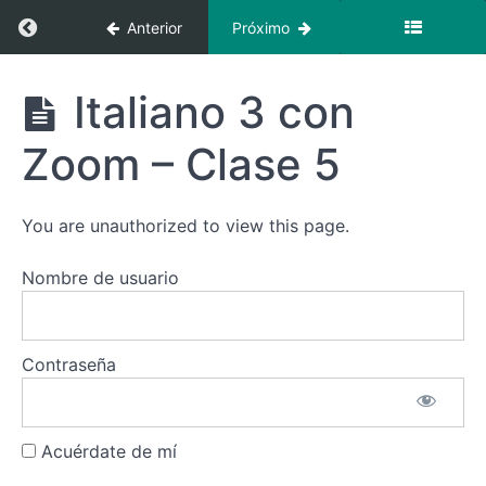
Zoom -
Regresar a curso: Italiano 3 con zoom – (octub
Anterior
Próximo
Clase 1
Italiano
Italiano 3
Italiano 3 con
3 con
con
Zoom -
zoom -
Clase
Zoom – Clase 5
(octubre)
2
Italiano
You are unauthorized to view this page.
3 con
Zoom -
Clase
Nombre de usuario
3
Italiano
3 con
Contraseña
Zoom -
Clase
4
Acuérdate de mí
Italiano