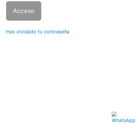
3 con
Zoom -
Clase
5
Italiano
Has olvidado tu contraseña
3 con
Zoom -
Clase
6
Italiano
3 con
Zoom -
Clase
7
Italiano
3 con
Zoom -
Clase
8