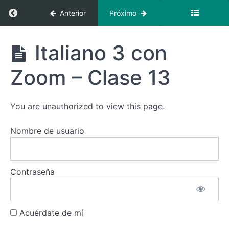
3 con
Regresar a curso: Italiano 3 con zoom – (octub
Anterior
Próximo
Zoom -
Clase
8
Italiano 3
Italiano 3 con
con
Italiano
zoom -
3 con
Zoom – Clase 13
(octubre)
Zoom -
Clase
9
You are unauthorized to view this page.
Italiano
3 con
Nombre de usuario
Zoom -
Clase
10
Contraseña
Italiano
3 con
Zoom -
Clase
11
Acuérdate de mí