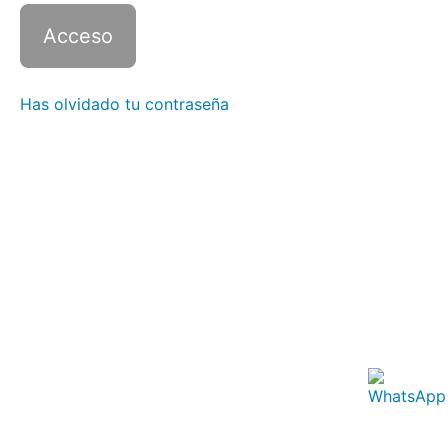
Italiano
3 con
Zoom -
Clase
12
Has olvidado tu contraseña
Italiano
3 con
Zoom -
Clase
13
Italiano
3 con
Zoom -
Clase
14
Italiano
3 con
Zoom -
Clase
15