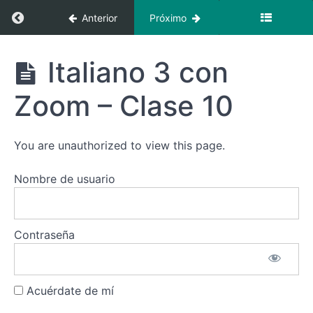
Clase
Regresar a curso: Italiano 3 con zoom – (octub
Anterior
Próximo
6
Italiano
Italiano 3
Italiano 3 con
3 con
con
Zoom -
zoom -
Clase
Zoom – Clase 10
(octubre)
7
Italiano
You are unauthorized to view this page.
3 con
Zoom -
Clase
Nombre de usuario
8
Italiano
3 con
Contraseña
Zoom -
Clase
9
Acuérdate de mí
Italiano