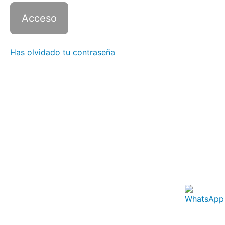
3 con
Zoom -
Clase
10
Italiano
Has olvidado tu contraseña
3 con
Zoom -
Clase
11
Italiano
3 con
Zoom -
Clase
12
Italiano
3 con
Zoom -
Clase
13