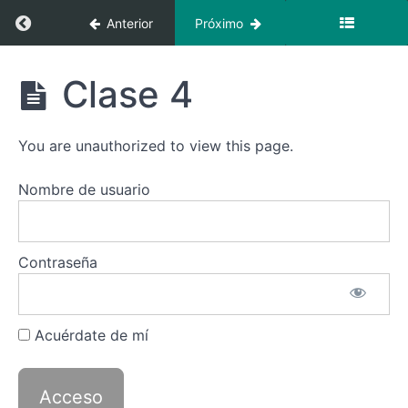
Recursos
Regresar a curso: Italiano 1
Anterior
Próximo
Italiano
1
Italiano
Clase 4
—
1
Clases
You are unauthorized to view this page.
Introducción
Nombre de usuario
Clase
1
Contraseña
Clase
2
Acuérdate de mí
Clase
3
Clase