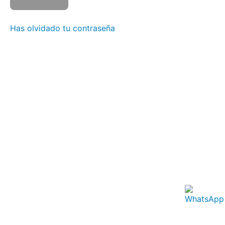
Clase
2
Has olvidado tu contraseña
Clase
3
Clase
4
Clase
5
Clase
6
Clase
7
Clase
8