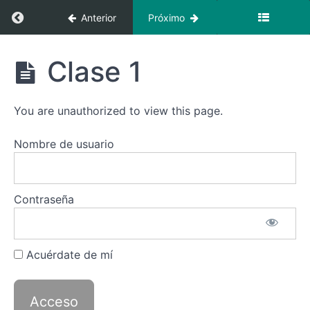
Regresar a curso: Italiano 1
Anterior
Próximo
Italiano
Clase 1
1
You are unauthorized to view this page.
Recursos
Nombre de usuario
Italiano
1
—
Contraseña
Clases
Introducción
Acuérdate de mí
Clase
1