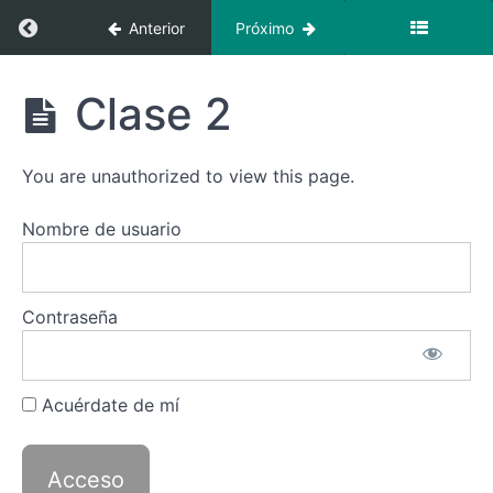
Regresar a curso: Italiano 1
Anterior
Próximo
Italiano
Clase 2
1
Recursos
You are unauthorized to view this page.
Italiano
Nombre de usuario
1
—
Clases
Contraseña
Introducción
Acuérdate de mí
Clase
1
Clase