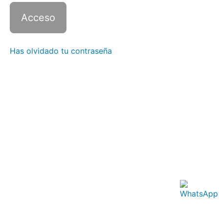
3 con
Zoom -
Clase
3
Italiano
Has olvidado tu contraseña
3 con
Zoom -
Clase
4
Italiano
3 con
Zoom -
Clase
5
Italiano
3 con
Zoom -
Clase
6