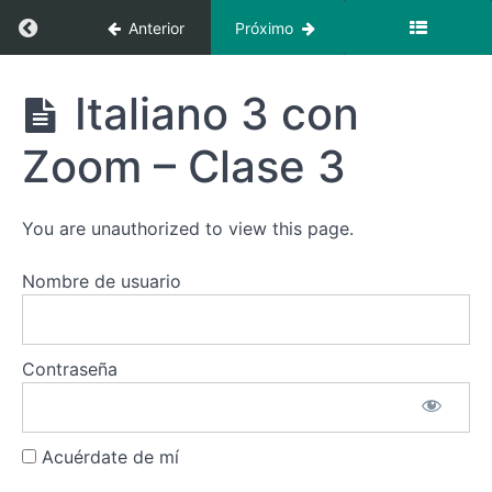
con
Regresar a curso: Italiano 3 con Zoom + Vide
Anterior
Próximo
Zoom
+
Videoclases
Italiano 3
Italiano 3 con
con Zoom +
Italiano
Videoclases
3 con Zoom
Zoom – Clase 3
-
Introducción
You are unauthorized to view this page.
Italiano
3 con
Zoom -
Nombre de usuario
Clase 1
Italiano
3 con
Contraseña
Zoom -
Clase
2
Acuérdate de mí
Italiano