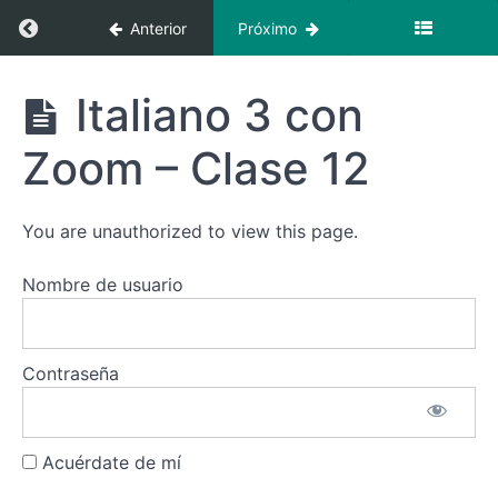
3 con
Regresar a curso: Italiano 3 con Zoom + Vide
Anterior
Próximo
Zoom -
Clase
8
Italiano 3
Italiano 3 con
con Zoom +
Italiano
Videoclases
3 con
Zoom – Clase 12
Zoom -
Clase
9
You are unauthorized to view this page.
Italiano
3 con
Nombre de usuario
Zoom -
Clase
10
Contraseña
Italiano
3 con
Zoom -
Clase
11
Acuérdate de mí