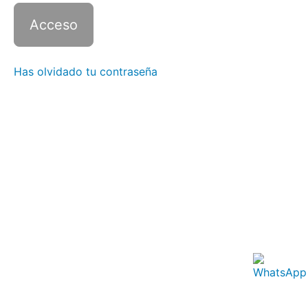
Italiano
3 con
Zoom -
Clase
12
Has olvidado tu contraseña
Italiano
3 con
Zoom -
Clase
13
Italiano
3 con
Zoom -
Clase
14
Italiano
3 con
Zoom -
Clase
15