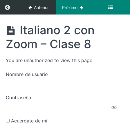
Clase
Regresar a curso: Italiano 2 intensivo con Zoo
Anterior
Próximo
4
Italiano
Italiano 2
Italiano 2 con
2 con
intensivo
Zoom -
con
Clase
Zoom – Clase 8
Zoom –
5
Inicio
enero
Italiano
You are unauthorized to view this page.
2 con
Zoom -
Clase
Nombre de usuario
6
Italiano
2 con
Contraseña
Zoom -
Clase
7
Acuérdate de mí
Italiano