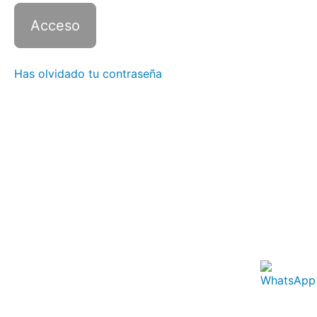
2 con
Zoom -
Clase
8
Italiano
Has olvidado tu contraseña
2 con
Zoom -
Clase
9
Italiano
2 con
Zoom -
Clase
10
Italiano
2 con
Zoom -
Clase
11