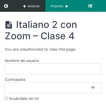
2 con Zoom
Regresar a curso: Italiano 2 intensivo con Zoo
Anterior
Próximo
-
Introducción
Italiano 2
Italiano 2 con
Italiano
intensivo
2 con
con
Zoom -
Zoom – Clase 4
Zoom –
Clase 1
Inicio
enero
Italiano
You are unauthorized to view this page.
2 con
Zoom -
Clase
Nombre de usuario
2
Italiano
2 con
Contraseña
Zoom -
Clase
3
Acuérdate de mí
Italiano