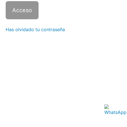
2 con
Zoom -
Clase
4
Italiano
Has olvidado tu contraseña
2 con
Zoom -
Clase
5
Italiano
2 con
Zoom -
Clase
6
Italiano
2 con
Zoom -
Clase
7