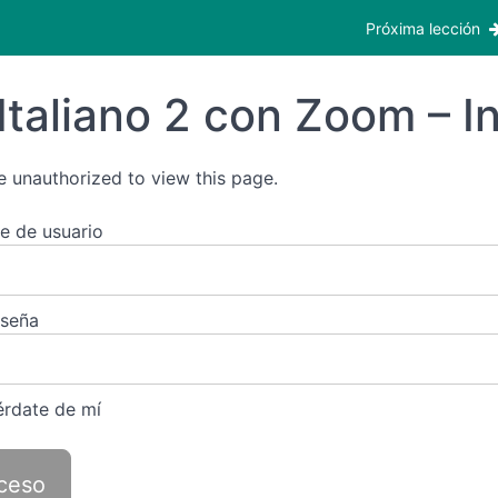
oclases
Próxima lección
Italiano 2 con Zoom – I
e unauthorized to view this page.
 de usuario
aseña
rdate de mí