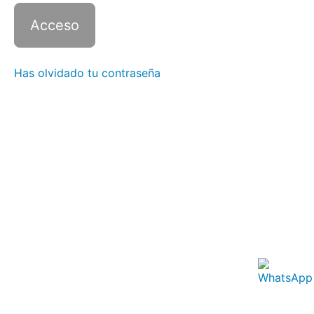
2 con
Zoom -
Clase
9
Italiano
Has olvidado tu contraseña
2 con
Zoom -
Clase
10
Italiano
2 con
Zoom -
Clase
11
Italiano
2 con
Zoom -
Clase
12