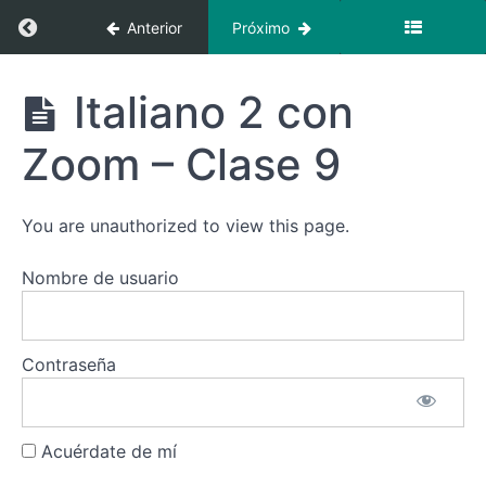
Clase
Regresar a curso: Italiano 2 con Zoom + Vide
Anterior
Próximo
5
Italiano
Italiano 2
Italiano 2 con
2 con
con Zoom +
Zoom -
Videoclases
Clase
Zoom – Clase 9
6
Italiano
You are unauthorized to view this page.
2 con
Zoom -
Clase
Nombre de usuario
7
Italiano
2 con
Contraseña
Zoom -
Clase
8
Acuérdate de mí
Italiano