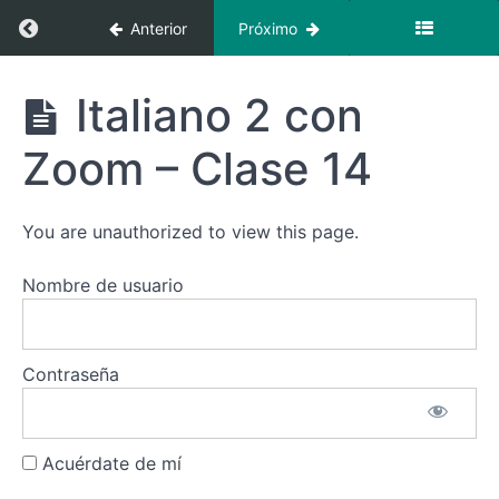
2 con
Regresar a curso: Italiano 2 con zoom – (octub
Anterior
Próximo
Zoom -
Clase
8
Italiano 2
Italiano 2 con
con
Italiano
zoom -
2 con
Zoom – Clase 14
(octubre)
Zoom -
Clase
9
You are unauthorized to view this page.
Italiano
2 con
Nombre de usuario
Zoom -
Clase
10
Contraseña
Italiano
2 con
Zoom -
Clase
11
Acuérdate de mí