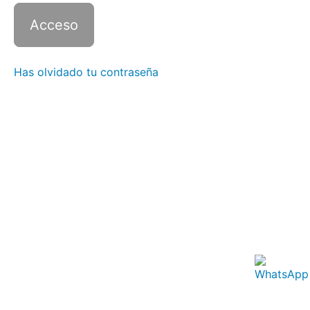
Italiano
2 con
Zoom -
Clase
12
Has olvidado tu contraseña
Italiano
2 con
Zoom -
Clase
13
Italiano
2 con
Zoom -
Clase
14
Italiano
2 con
Zoom -
Clase
15