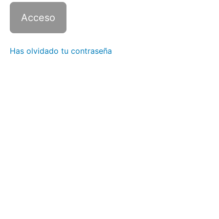
2 con
Zoom -
Clase
10
Italiano
Has olvidado tu contraseña
2 con
Zoom -
Clase
11
Italiano
2 con
Zoom -
Clase
12
Italiano
2 con
Zoom -
Clase
13