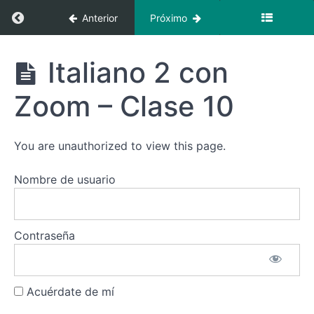
Clase
Regresar a curso: Italiano 2 con zoom – (octub
Anterior
Próximo
6
Italiano
Italiano 2
Italiano 2 con
2 con
con
Zoom -
zoom -
Clase
Zoom – Clase 10
(octubre)
7
Italiano
You are unauthorized to view this page.
2 con
Zoom -
Clase
Nombre de usuario
8
Italiano
2 con
Contraseña
Zoom -
Clase
9
Acuérdate de mí
Italiano