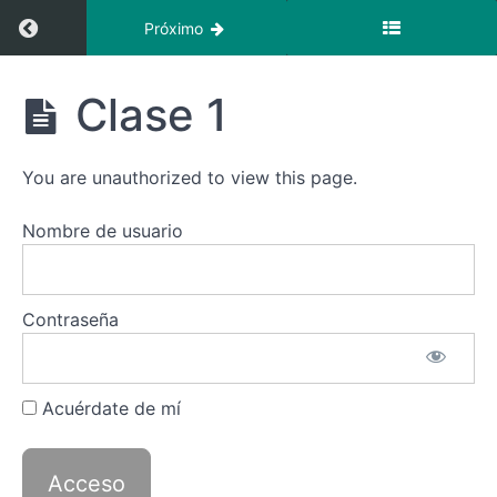
Regresar a curso: Il racconto italiano nel ‘900 
Próximo
Il
Clase 1
racconto
italiano
nel '900
You are unauthorized to view this page.
in
rapporto
Il
con
Nombre de usuario
racconto
l'arte
italiano
nel
'900
Contraseña
in
rapporto
con
l'arte
Acuérdate de mí
–
Clases