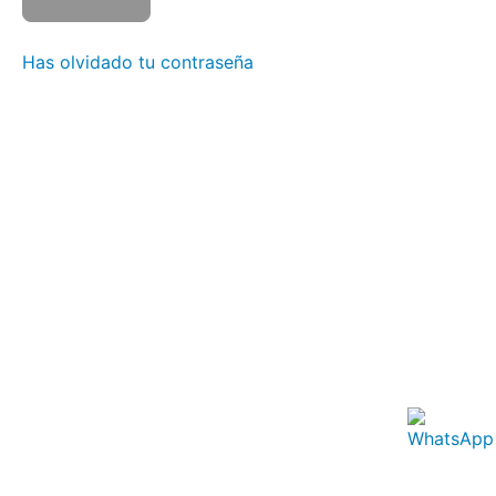
Clase
1
Has olvidado tu contraseña
Clase
2
Clase
3
Clase
4
Clase
5
Clase
6
Clase
7