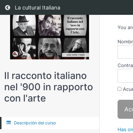
Regresar a todos los cursos
La cultural Italiana
You ar
Nombre
Contr
Il racconto italiano
nel '900 in rapporto
Acué
con l'arte
Descripción del curso
Has ol