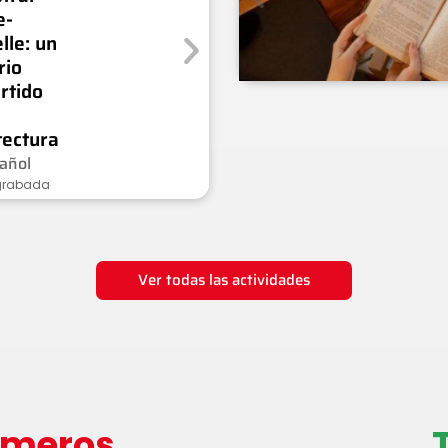
e-
lle: un
rio
rtido
tectura
añol
 grabada
Ver todas las actividades
úmeros