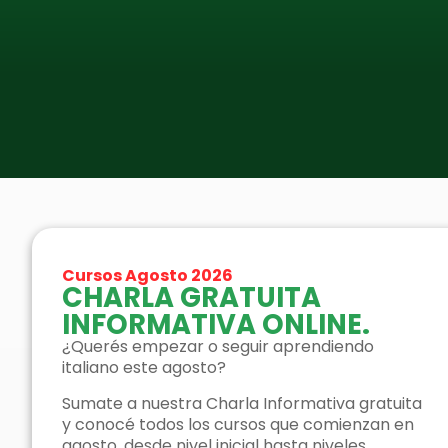
CURSOS DE IDIOMA
Estudiá
Cursos Agosto 2026
CHARLA GRATUITA
italiano
INFORMATIVA ONLINE.
¿Querés empezar o seguir aprendiendo
con
italiano este agosto?
Sumate a nuestra Charla Informativa gratuita
profesores
y conocé todos los cursos que comienzan en
agosto, desde nivel inicial hasta niveles