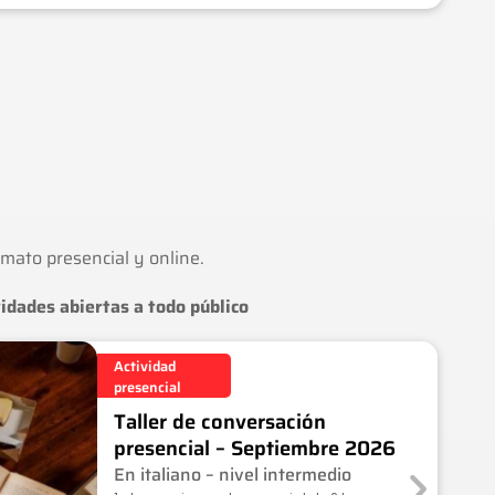
ormato presencial y online.
idades abiertas a todo público
$
0
—
Actividad
Videocl
+
I
Exclusivo
presencial
ases
N
para socios
pregrab
Taller de conversación
F
adas
O
presencial – Septiembre 2026
Perle di
En italiano – nivel intermedio
cultura