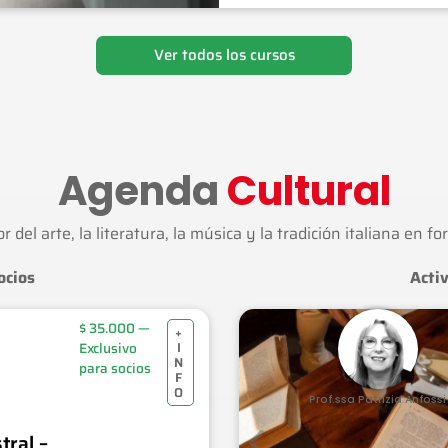
Ver todos los cursos
Agenda
Cultural
del arte, la literatura, la música y la tradición italiana en f
ocios
Activ
$
35.000
—
+
I
Exclusivo
N
para socios
F
O
Prof.ssa Patrizia Anfossi
Prof.ssa Patrizia Anfossi
tral –