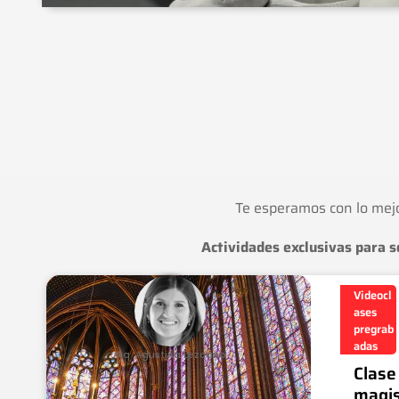
Te esperamos con lo mejor 
Actividades exclusivas para s
Videocl
ases
pregrab
adas
Arq. Agustina Lezcano
Clase
magis