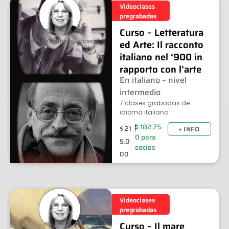
Videoclases
pregrabadas
Curso – Letteratura
Prof.ssa Patrizia Anfossi
ed Arte: Il racconto
italiano nel ‘900 in
rapporto con l’arte
En italiano – nivel
intermedio
7 clases grabadas de
idioma italiano
$
182.75
$
21
+ INFO
0
para
5.0
socios
00
Videoclases
pregrabadas
Curso – Il mare