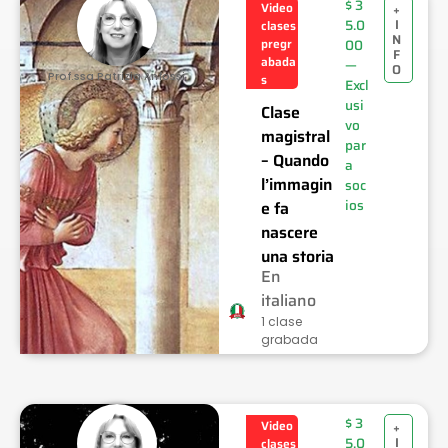
$
3
Video
+
I
5.0
clases
N
pregr
00
F
abada
—
O
Prof.ssa Patrizia Anfossi
s
Excl
usi
Clase
vo
magistral
par
– Quando
a
l’immagin
soc
ios
e fa
nascere
una storia
En
italiano
1 clase
grabada
$
3
Video
+
I
5.0
clases