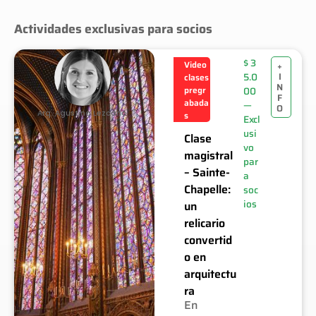
Actividades exclusivas para socios
$
3
Video
+
I
5.0
clases
N
pregr
00
F
abada
—
O
Arq. Agustina Lezcano
s
Excl
usi
Clase
vo
magistral
par
– Sainte-
a
Chapelle:
soc
ios
un
relicario
convertid
o en
arquitectu
ra
En