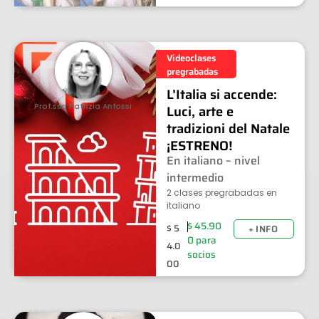
Videoclases
pregrabadas
L’Italia si accende:
Prof.ssa Patrizia Anfossi
Luci, arte e
tradizioni del Natale
¡ESTRENO!
En italiano – nivel
intermedio
2 clases pregrabadas en
italiano
$
45.90
$
5
+ INFO
0
para
4.0
socios
00