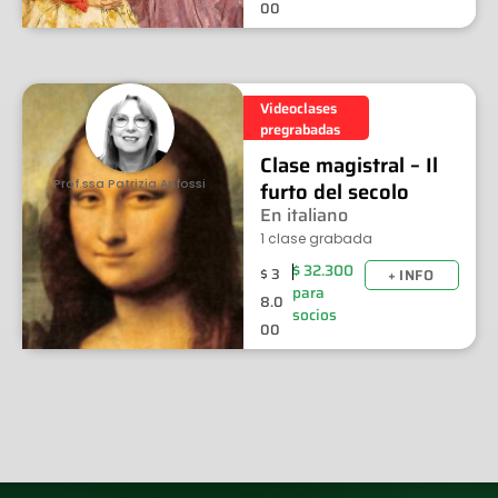
00
Videoclases
pregrabadas
Clase magistral – Il
Prof.ssa Patrizia Anfossi
furto del secolo
En italiano
1 clase grabada
$
32.300
$
3
+ INFO
para
8.0
socios
00