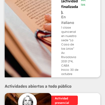
(actividad
ios
finalizada
).
En
italiano
1 clase
quincenal
en nuestra
sede “La
Casa de
los Lirios”
Av.
Rivadavia
2031 2º4,
CABA
Inicio: 30 de
octubre
Actividades abiertas a todo público
Actividad
presencial