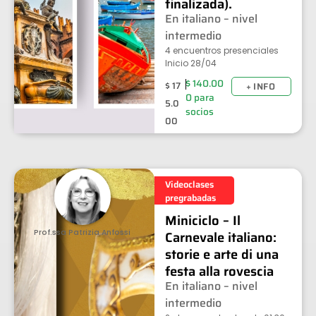
finalizada).
En italiano – nivel
intermedio
4 encuentros presenciales
Inicio 28/04
$
140.00
$
17
+ INFO
0
para
5.0
socios
00
Videoclases
pregrabadas
Miniciclo – Il
Prof.ssa Patrizia Anfossi
Carnevale italiano:
storie e arte di una
festa alla rovescia
En italiano – nivel
intermedio