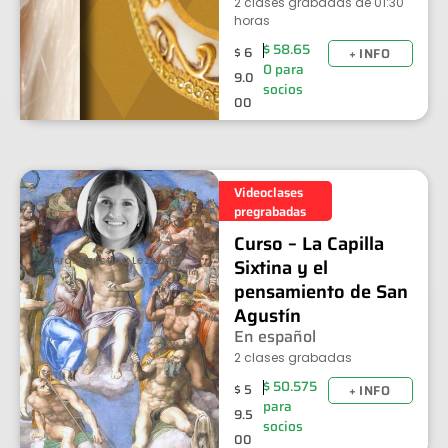
2 clases grabadas de 01:30
horas
$
58.65
$
6
+ INFO
0
para
9.0
socios
00
Videoclases
pregrabadas
Curso – La Capilla
Arq. Agustina Lezcano
Sixtina y el
pensamiento de San
Agustín
En español
2 clases grabadas
$
50.575
$
5
+ INFO
para
9.5
socios
00