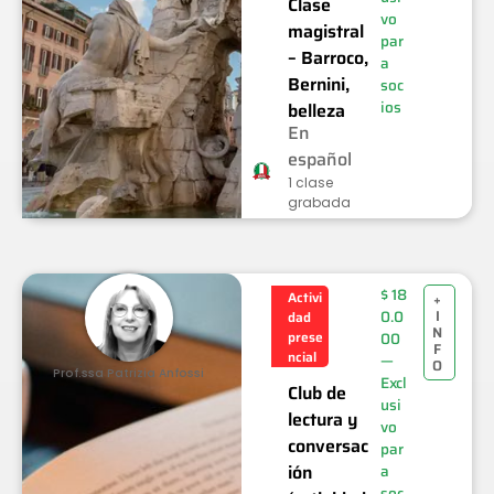
Clase
vo
magistral
par
– Barroco,
a
Bernini,
soc
ios
belleza
En
español
1 clase
grabada
$
18
Activi
+
I
0.0
dad
N
prese
00
F
ncial
—
O
Prof.ssa Patrizia Anfossi
Excl
Club de
usi
lectura y
vo
conversac
par
ión
a
soc