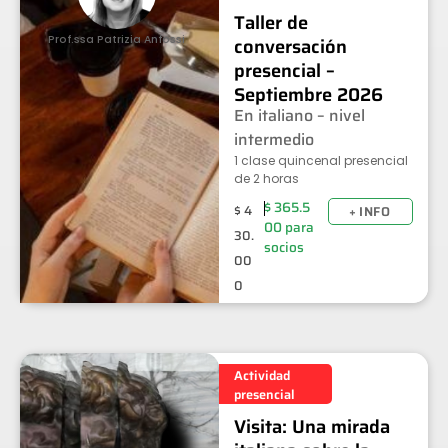
Taller de
Prof.ssa Patrizia Anfossi
conversación
presencial –
Septiembre 2026
En italiano – nivel
intermedio
1 clase quincenal presencial
de 2 horas
$
365.5
$
4
+ INFO
00
para
30.
socios
00
0
Actividad
presencial
Visita: Una mirada