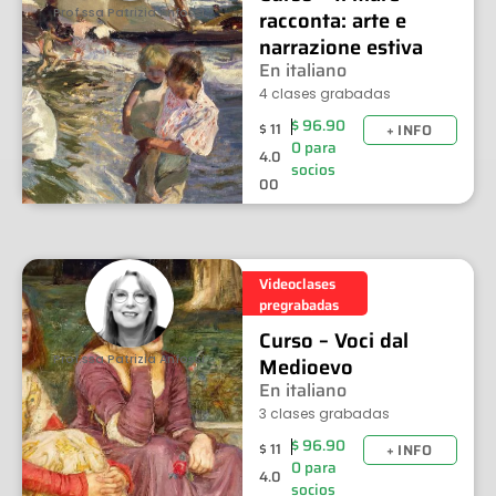
Prof.ssa Patrizia Anfossi
racconta: arte e
narrazione estiva
En italiano
4 clases grabadas
$
96.90
$
11
+ INFO
0
para
4.0
socios
00
Videoclases
pregrabadas
Curso – Voci dal
Prof.ssa Patrizia Anfossi
Medioevo
En italiano
3 clases grabadas
$
96.90
$
11
+ INFO
0
para
4.0
socios