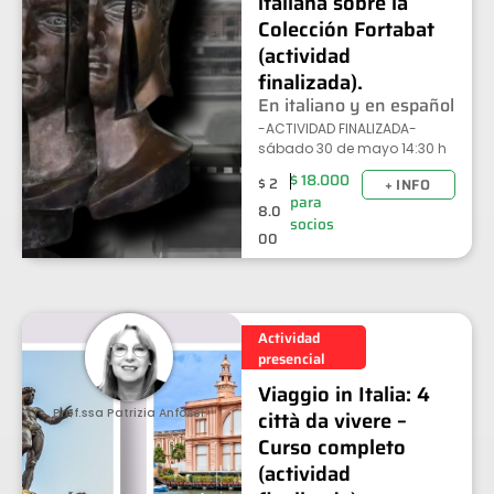
italiana sobre la
Colección Fortabat
(actividad
finalizada).
En italiano y en español
-ACTIVIDAD FINALIZADA-
sábado 30 de mayo 14:30 h
$
18.000
$
2
+ INFO
para
8.0
socios
00
Actividad
presencial
Viaggio in Italia: 4
Prof.ssa Patrizia Anfossi
città da vivere –
Curso completo
(actividad