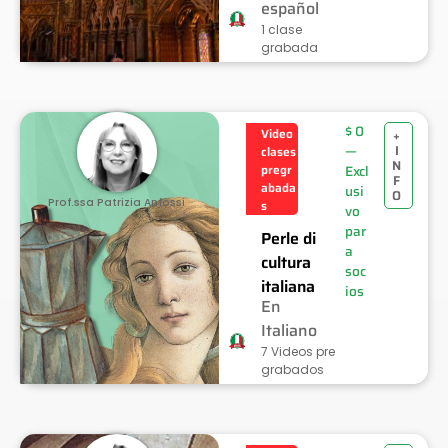
español
1 clase
grabada
$
0
Video
+
I
—
clases
N
pregr
Excl
F
abada
usi
O
Prof.ssa Patrizia Anfossi
s
vo
par
Perle di
a
cultura
soc
italiana
ios
En
Italiano
7 Videos pre
grabados