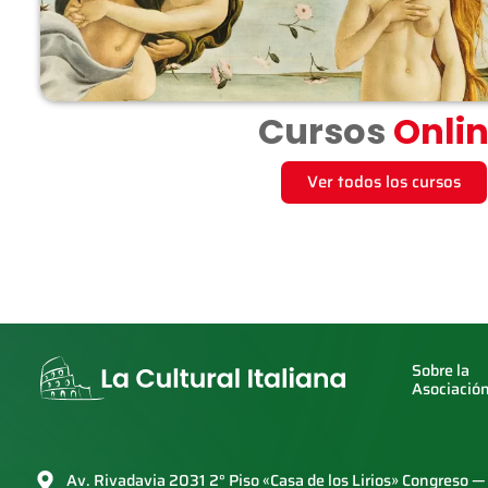
Cursos
Onli
Ver todos los cursos
Sobre la
Asociació
Av. Rivadavia 2031 2° Piso «Casa de los Lirios» Congreso 