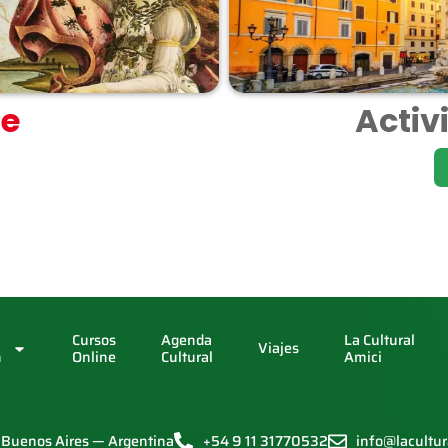
ne
Activ
Cursos
Agenda
La Cultural
Viajes
n
Online
Cultural
Amici
— Buenos Aires — Argentina
+54 9 11 31770532
info@lacultur