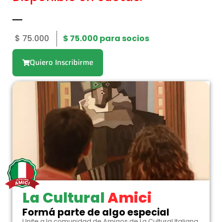
$
75.000
$
75.000
para socios
Quiero Inscribirme
La Cultural
Amici
Formá parte de algo especial
Unite a la comunidad de Amigos de La Cultural Italiana