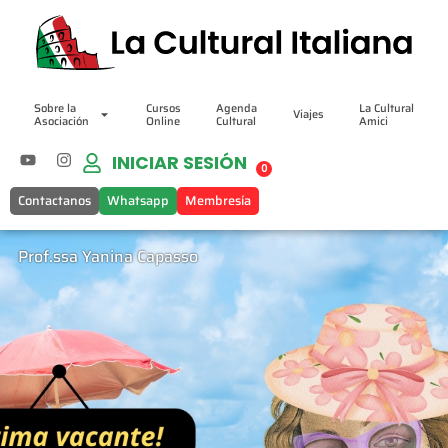
Sobre la
Cursos
Agenda
La Cultural
Viajes
Asociación
Online
Cultural
Amici
INICIAR SESIÓN
0
Contactanos
Whatsapp
Membresía
Prof.ssa Yanina Capasso