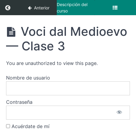
Descripción del
Regresar a curso: Voci dal Medioevo
Anterior
curso
Voci dal
Voci dal Medioevo
Medioevo
— Clase 3
Recursos
You are unauthorized to view this page.
Voci
dal
Nombre de usuario
Medioevo
—
Clases
Contraseña
Voci
dal
Medioevo
— Clase
Acuérdate de mí
1