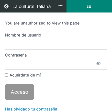
Regresar a todos los cursos
La cultural Italiana
You are unauthorized to view this page.
Taller
de
Nombre de usuario
Conversación
verano
Contraseña
-
Nivel
Acuérdate de mí
Intermedio
Primer
Módulo
Has olvidado tu contraseña
-