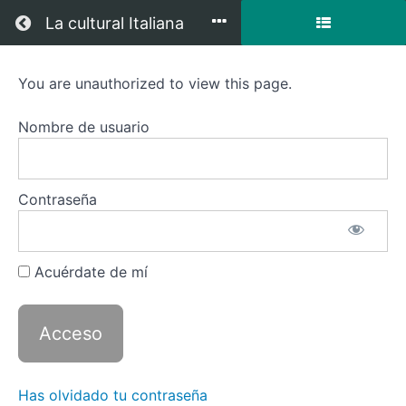
Regresar a todos los cursos
La cultural Italiana
You are unauthorized to view this page.
Taller
de
Nombre de usuario
Conversación
por
Contraseña
Zoom
-
Acuérdate de mí
Nivel
Intermedio
Has olvidado tu contraseña