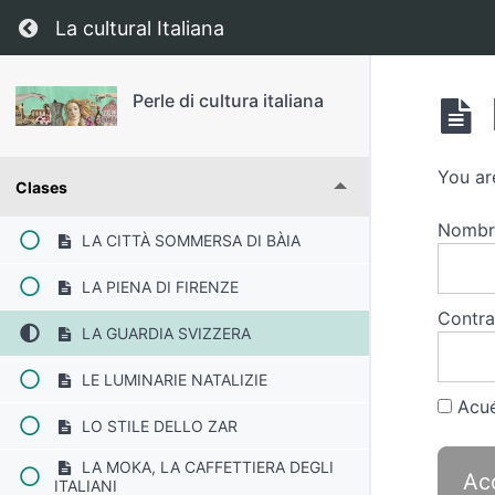
Regresar a curso: Perle di cultura italiana
La cultural Italiana
Perle di cultura italiana
You ar
Clases
Nombre
LA CITTÀ SOMMERSA DI BÀIA
LA PIENA DI FIRENZE
Contr
LA GUARDIA SVIZZERA
LE LUMINARIE NATALIZIE
Acué
LO STILE DELLO ZAR
LA MOKA, LA CAFFETTIERA DEGLI
ITALIANI