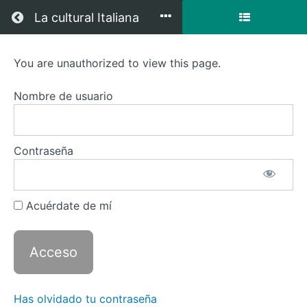
Regresar a todos los cursos
La cultural Italiana
You are unauthorized to view this page.
Perfezionamento
della
Nombre de usuario
lingua
Contraseña
Descripción
del curso
Acuérdate de mí
Recursos
Has olvidado tu contraseña