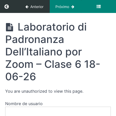
Regresar a curso: Laboratorio di Padronanza D
Anterior
Próximo
Laboratorio
di
Padronanza
Laboratorio
Laboratorio di
Dell’Italiano
di
por Zoom -
Padronanza
Clase 3 07-
Padronanza
Dell’Italiano
05-26
por Zoom
Dell’Italiano por
Laboratorio
di
Padronanza
Zoom – Clase 6 18-
Dell’Italiano
por Zoom -
06-26
Clase 4 21-
05-26
Laboratorio
You are unauthorized to view this page.
di
Padronanza
Nombre de usuario
Dell’Italiano
por Zoom -
Clase 5 04-