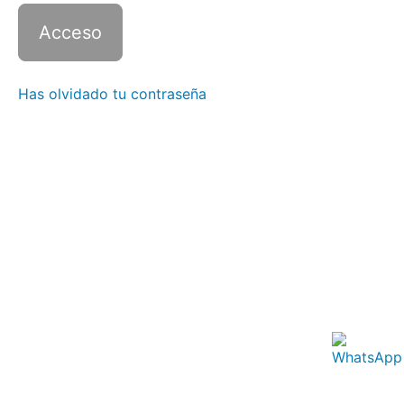
6 —
Clase
3
Italiano
6 —
Has olvidado tu contraseña
Clase
4
Italiano
6 —
Clase
5
Italiano
6 —
Clase
6
Italiano
6 —
Clase
7