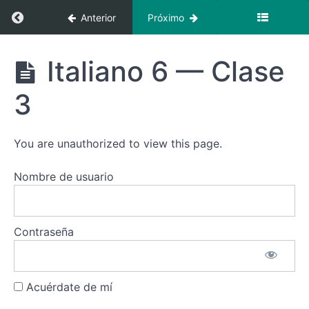
Recursos
Regresar a curso: Italiano 6
Anterior
Próximo
Italiano
6
Italiano
Italiano 6 — Clase
—
6
Clases
3
Italiano
6 —
Introducción
You are unauthorized to view this page.
Italiano
Nombre de usuario
6 —
Clase 1
Italiano
Contraseña
6 —
Clase
2
Acuérdate de mí
Italiano