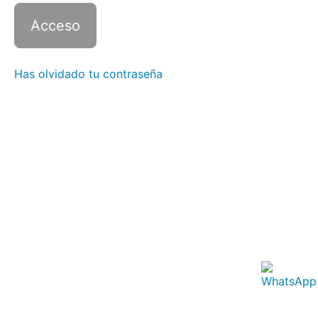
6 con
zoom
—
Clase
4
Has olvidado tu contraseña
Italiano
6 con
zoom
—
Clase
5
Italiano
6 con
zoom
—
Clase
6
Italiano
6 con
zoom
—