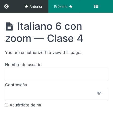
Regresar a curso: Italiano 6 con zoom
Anterior
Próximo
Italiano
6 con
zoom
Italiano
Italiano 6 con
—
6 con
Clase 1
zoom
zoom — Clase 4
Italiano
6 con
zoom
You are unauthorized to view this page.
—
Clase
2
Nombre de usuario
Italiano
6 con
zoom
Contraseña
—
Clase
3
Acuérdate de mí
Italiano