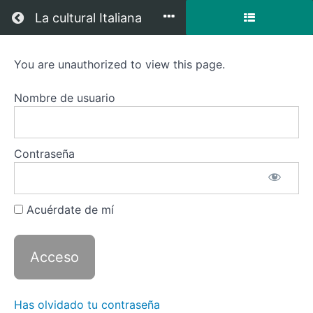
Regresar a todos los cursos
La cultural Italiana
You are unauthorized to view this page.
Italiano
6
Nombre de usuario
con
Zoom
Contraseña
+
Videoclases
Acuérdate de mí
Descripción
del curso
Has olvidado tu contraseña
Recursos