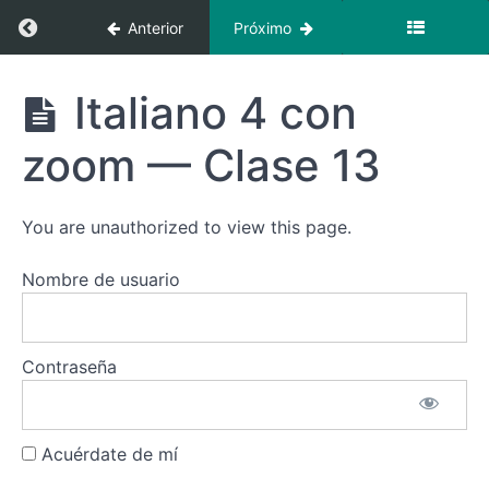
4 con
Regresar a curso: Italiano 4 con zoom
zoom
Anterior
Próximo
—
Clase
9
Italiano
Italiano 4 con
4 con
zoom
Italiano
zoom — Clase 13
4 con
zoom
—
Clase
You are unauthorized to view this page.
10
Nombre de usuario
Italiano
4 con
zoom
—
Clase
Contraseña
11
Italiano
4 con
Acuérdate de mí
zoom
—