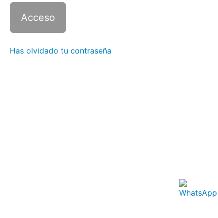
-
Introducción
Italiano
3 con
Zoom -
Has olvidado tu contraseña
Clase 1
Italiano
3 con
Zoom -
Clase
2
Italiano
3 con
Zoom -
Clase
3
Italiano
3 con
Zoom -