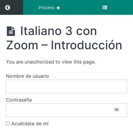
Regresar a curso: Italiano 3 con Zoom + Vide
Próximo
Italiano 3
Italiano 3 con
con Zoom +
Videoclases
Zoom – Introducción
Recursos
You are unauthorized to view this page.
Clases
Nombre de usuario
Italiano
3
con
Zoom
Contraseña
+
Videoclases
Acuérdate de mí
Italiano
3 con Zoom