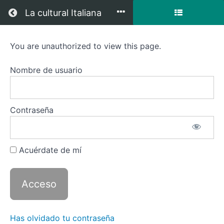
Regresar a todos los cursos
La cultural Italiana
You are unauthorized to view this page.
Italiano
2
Nombre de usuario
Contraseña
Descripción
del curso
Recursos
Acuérdate de mí
Has olvidado tu contraseña