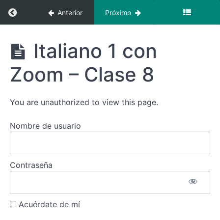
1 con
Regresar a curso: Italiano 1 superintensivo co
Anterior
Próximo
Zoom -
Clase
4
Italiano 1
Italiano 1 con
superintensivo
Italiano
con Zoom -
1 con
Zoom – Clase 8
Inicio febrero
Zoom -
Clase
5
You are unauthorized to view this page.
Italiano
1 con
Nombre de usuario
Zoom -
Clase
6
Contraseña
Italiano
1 con
Zoom -
Clase
7
Acuérdate de mí