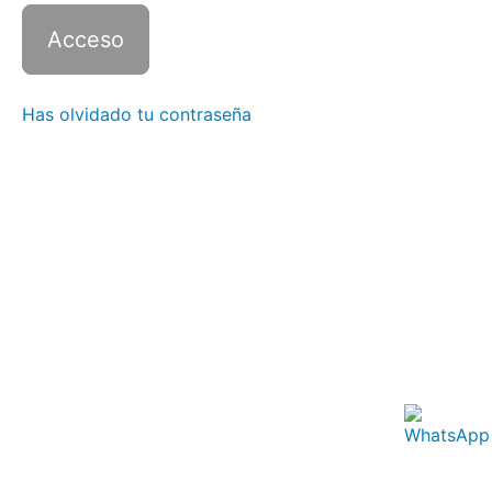
Italiano
1 con
Zoom -
Clase
8
Has olvidado tu contraseña
Italiano
1 con
Zoom -
Clase
9
Italiano
1 con
Zoom -
Clase
10
Italiano
1 con
Zoom -
Clase
11