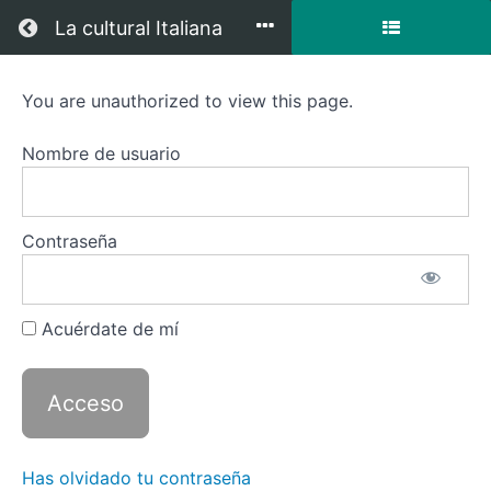
Regresar a todos los cursos
La cultural Italiana
You are unauthorized to view this page.
Italiano
1
Nombre de usuario
con
zoom
Contraseña
Acuérdate de mí
Descripción
del curso
Recursos
Has olvidado tu contraseña