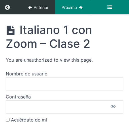
Recursos
Regresar a curso: Italiano 1 con Zoom + Video
Anterior
Próximo
Clases
Italiano
Italiano 1
Italiano 1 con
con Zoom +
1
Videoclases
con
Zoom – Clase 2
Zoom
+
Videoclases
You are unauthorized to view this page.
Italiano
1 con Zoom
Nombre de usuario
-
Introducción
Italiano
Contraseña
1 con
Zoom -
Clase 1
Acuérdate de mí
Italiano