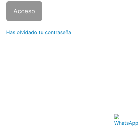
1 con
Zoom -
Clase
2
Italiano
Has olvidado tu contraseña
1 con
Zoom -
Clase
3
Italiano
1 con
Zoom -
Clase
4
Italiano
1 con
Zoom -
Clase
5