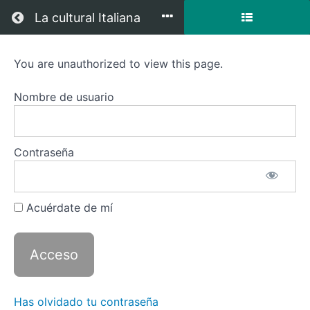
Regresar a todos los cursos
La cultural Italiana
You are unauthorized to view this page.
Italiano
1
Nombre de usuario
con
zoom
Contraseña
-
(octubre)
Acuérdate de mí
Descripción
del curso
Has olvidado tu contraseña
Recursos