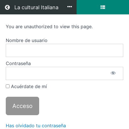
Regresar a todos los cursos
La cultural Italiana
You are unauthorized to view this page.
Corso
Preparatorio
Nombre de usuario
Esame
B1
Contraseña
por
Zoom
Acuérdate de mí
Descripción
del curso
Has olvidado tu contraseña
Recursos